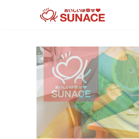
コ
ナ
ン
ビ
テ
ゲ
ン
ー
ツ
シ
へ
ョ
ス
ン
キ
に
ッ
移
プ
動